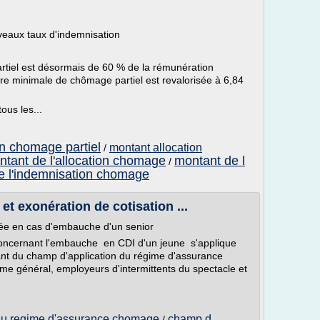
uveaux taux d'indemnisation
rtiel est désormais de 60 % de la rémunération
aire minimale de chômage partiel est revalorisée à 6,84
ous les...
on chomage partiel
montant allocation
/
tant de l'allocation chomage
montant de l
/
e l'indemnisation chomage
t exonération de cotisation ...
blée en cas d'embauche d'un senior
 concernant l'embauche en CDI d'un jeune s'applique
ant du champ d'application du régime d'assurance
e général, employeurs d'intermittents du spectacle et
du regime d'assurance chomage
champ d
/