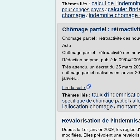
calcul de l'indemni
Thèmes liés :
calculer l'i
pour conges payes
/
chomage
indemnite chomage e
/
Chômage partiel : rétroactivi
Chômage partiel : rétroactivité des no
Actu
Chômage partiel : rétroactivité des no
Rédaction netpme, publié le 09/04/200
Très attendu, un décret du 25 mars 200
chômage partiel réalisées en janvier 20
janvier...
Lire la suite
taux d'indemnisati
Thèmes liés :
specifique de chomage partiel
all
/
l'allocation chomage
montant 
/
Revalorisation de l’indemnis
Depuis le 1er janvier 2009, les règles d
modifiées. Elles prévoient une revaloris