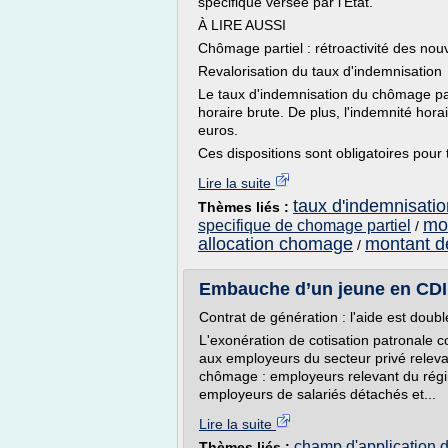
spécifique versée par l'Etat.
À LIRE AUSSI
Chômage partiel : rétroactivité des no
Revalorisation du taux d'indemnisation
Le taux d'indemnisation du chômage pa
horaire brute. De plus, l'indemnité hor
euros.
Ces dispositions sont obligatoires pour t
Lire la suite
taux d'indemnisati
Thèmes liés :
mon
specifique de chomage partiel
/
allocation chomage
montant d
/
Embauche d’un jeune en CDI e
Contrat de génération : l'aide est dou
L'exonération de cotisation patronale
aux employeurs du secteur privé relev
chômage : employeurs relevant du régim
employeurs de salariés détachés et...
Lire la suite
champ d'application 
Thèmes liés :