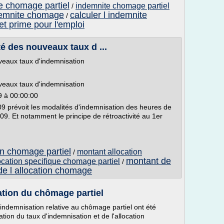
te chomage partiel
indemnite chomage partiel
/
ndemnite chomage
calculer l indemnite
/
t prime pour l'emploi
té des nouveaux taux d ...
uveaux taux d'indemnisation
uveaux taux d'indemnisation
9 à 00:00:00
9 prévoit les modalités d'indemnisation des heures de
09. Et notamment le principe de rétroactivité au 1er
on chomage partiel
montant allocation
/
montant de
ocation specifique chomage partiel
/
de l allocation chomage
ation du chômage partiel
'indemnisation relative au chômage partiel ont été
ation du taux d'indemnisation et de l'allocation