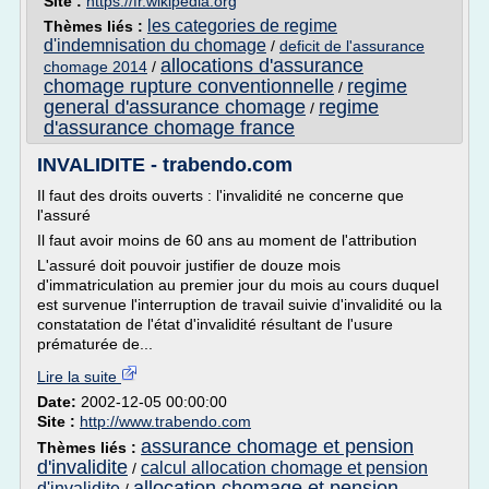
Site :
https://fr.wikipedia.org
les categories de regime
Thèmes liés :
d'indemnisation du chomage
/
deficit de l'assurance
allocations d'assurance
chomage 2014
/
chomage rupture conventionnelle
regime
/
general d'assurance chomage
regime
/
d'assurance chomage france
INVALIDITE - trabendo.com
Il faut des droits ouverts : l'invalidité ne concerne que
l'assuré
Il faut avoir moins de 60 ans au moment de l'attribution
L'assuré doit pouvoir justifier de douze mois
d'immatriculation au premier jour du mois au cours duquel
est survenue l'interruption de travail suivie d'invalidité ou la
constatation de l'état d'invalidité résultant de l'usure
prématurée de...
Lire la suite
Date:
2002-12-05 00:00:00
Site :
http://www.trabendo.com
assurance chomage et pension
Thèmes liés :
d'invalidite
calcul allocation chomage et pension
/
allocation chomage et pension
d'invalidite