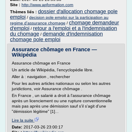
Site :
http://www.apformation.com
dossier d'allocation chomage pole
Thèmes liés :
emploi
/
decision pole emploi sur la participation au
chomage demandeur
regime d'assurance chomage
/
d'emploi
retour a l'emploi et a l'indemnisation
/
du chomage
demande d'indemnisation
/
chomage pole emploi
Assurance chômage en France —
Wikipédia
Assurance chômage en France
Un article de Wikipédia, l'encyclopédie libre.
Aller à : navigation , rechercher
Pour les autres articles nationaux ou selon les autres
juridictions, voir Assurance chômage .
En France , un salarié a droit à l'assurance chômage
après un licenciement ou une rupture conventionnelle
mais pas après une démission sauf s'il s'agit d'une
"démission légitime" [1]...
Lire la suite
Date:
2017-03-26 23:00:17