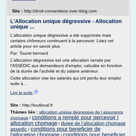
Site :
http://droit-conventions.over-blog.com
L'Allocation unique dégressive - Allocation
unique ...
L'allocation unique dégressive a été supprimée mais
certains chômeurs continuent à la percevoir. Lisez cet
article pour en savoir plus.
Par: Touret bernard
L'allocation dégressive est une allocation versée par
l'ASSEDIC aux demandeurs d'emploi, calculée en fonction
de la durée de l'activité et du salaire antérieur.
Cette allocation vise les salariés qui ont perdu leur emploi
suite à...
Lire la suite
Site :
http://toutlocal.fr
Thèmes liés :
allocation unique degressive de l assurance
conditions a remplir pour percevoir l
chomage
/
allocation chomage
duree de l'allocation chomage
/
conditions pour beneficier de
assedic
/
l'allocation chomage
conditions pour beneficier
/