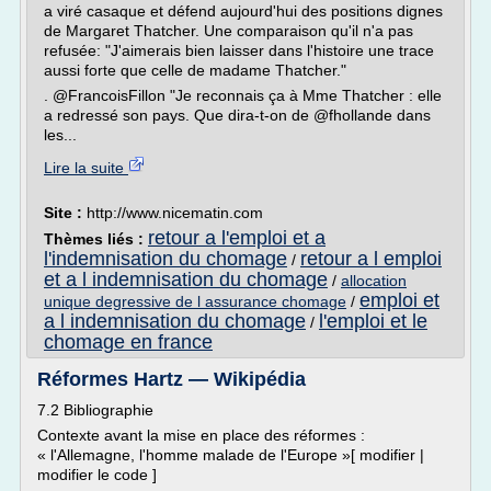
a viré casaque et défend aujourd'hui des positions dignes
de Margaret Thatcher. Une comparaison qu'il n'a pas
refusée: "J'aimerais bien laisser dans l'histoire une trace
aussi forte que celle de madame Thatcher."
. @FrancoisFillon "Je reconnais ça à Mme Thatcher : elle
a redressé son pays. Que dira-t-on de @fhollande dans
les...
Lire la suite
Site :
http://www.nicematin.com
retour a l'emploi et a
Thèmes liés :
l'indemnisation du chomage
retour a l emploi
/
et a l indemnisation du chomage
/
allocation
emploi et
unique degressive de l assurance chomage
/
a l indemnisation du chomage
l'emploi et le
/
chomage en france
Réformes Hartz — Wikipédia
7.2 Bibliographie
Contexte avant la mise en place des réformes :
« l'Allemagne, l'homme malade de l'Europe »[ modifier |
modifier le code ]