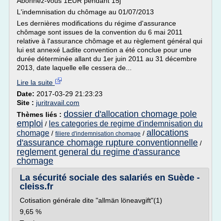
Abonnez-vous 1EUR pendant 15j
L'indemnisation du chômage au 01/07/2013
Les dernières modifications du régime d'assurance
chômage sont issues de la convention du 6 mai 2011
relative à l'assurance chômage et au règlement général qui
lui est annexé Ladite convention a été conclue pour une
durée déterminée allant du 1er juin 2011 au 31 décembre
2013, date laquelle elle cessera de...
Lire la suite
Date:
2017-03-29 21:23:23
Site :
juritravail.com
dossier d'allocation chomage pole
Thèmes liés :
emploi
les categories de regime d'indemnisation du
/
allocations
chomage
/
/
filiere d'indemnisation chomage
d'assurance chomage rupture conventionnelle
/
reglement general du regime d'assurance
chomage
La sécurité sociale des salariés en Suède -
cleiss.fr
Cotisation générale dite "allmän löneavgift"(1)
9,65 %