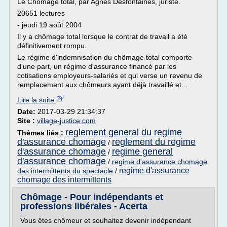
Le Chômage total, par Agnès Desfontaines, juriste.
20651 lectures
- jeudi 19 août 2004
Il y a chômage total lorsque le contrat de travail a été
définitivement rompu.
Le régime d'indemnisation du chômage total comporte
d'une part, un régime d'assurance financé par les
cotisations employeurs-salariés et qui verse un revenu de
remplacement aux chômeurs ayant déjà travaillé et...
Lire la suite
Date:
2017-03-29 21:34:37
Site :
village-justice.com
reglement general du regime
Thèmes liés :
d'assurance chomage
reglement du regime
/
d'assurance chomage
regime general
/
d'assurance chomage
/
regime d'assurance chomage
regime d'assurance
des intermittents du spectacle
/
chomage des intermittents
Chômage - Pour indépendants et
professions libérales - Acerta
Vous êtes chômeur et souhaitez devenir indépendant