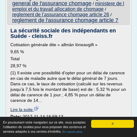
general de l'assurance chomage
ministere de l
/
emploi et du travail allocation de chomage
/
reglement de l'assurance chomage article 26
/
reglement de l'assurance chomage article 7
La sécurité sociale des indépendants en
Suède - cleiss.fr
Cotisation générale dite « allmän löneavgift »
9,65 %
Total
28,97 %
(1) Il existe une possibilité d'opter pour un délai de carence
en cas de maladie autre que le délai général de 7 jours.
Dans ce cas, le taux de cotisation (calculé sur les revenus
jusqu'à 7,5 fois le montant de base) est de : 5,32 % pour un
délai de carence de 1 jour ; 4,85 % pour un délai de
carence de 14...
Lire la suite
Date:
2017-11-14 16:59:13
Site :
http://www.cleiss.fr
En poursuivant votre navigation sur ce site, vous acceptez
X
l'utilisation de cookies pour vous proposer des contenus et
services adaptés à vos centres d'intérêts.
Convention assurance chômage
En savoir plus