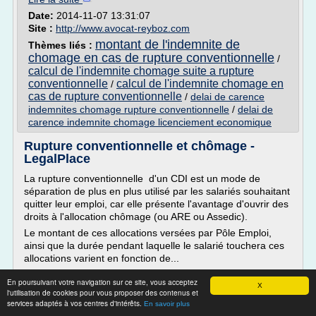
Date:
2014-11-07 13:31:07
Site :
http://www.avocat-reyboz.com
montant de l'indemnite de
Thèmes liés :
chomage en cas de rupture conventionnelle
/
calcul de l'indemnite chomage suite a rupture
conventionnelle
calcul de l'indemnite chomage en
/
cas de rupture conventionnelle
/
delai de carence
indemnites chomage rupture conventionnelle
/
delai de
carence indemnite chomage licenciement economique
Rupture conventionnelle et chômage -
LegalPlace
La rupture conventionnelle d'un CDI est un mode de
séparation de plus en plus utilisé par les salariés souhaitant
quitter leur emploi, car elle présente l'avantage d'ouvrir des
droits à l'allocation chômage (ou ARE ou Assedic).
Le montant de ces allocations versées par Pôle Emploi,
ainsi que la durée pendant laquelle le salarié touchera ces
allocations varient en fonction de...
Lire la suite
En poursuivant votre navigation sur ce site, vous acceptez
X
l'utilisation de cookies pour vous proposer des contenus et
services adaptés à vos centres d'intérêts.
En savoir plus
Site :
https://www.legalplace.fr