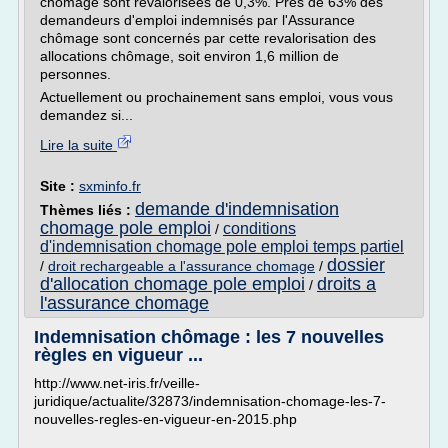
chômage sont revalorisées de 0,3%. Près de 63% des
demandeurs d'emploi indemnisés par l'Assurance
chômage sont concernés par cette revalorisation des
allocations chômage, soit environ 1,6 million de
personnes.
Actuellement ou prochainement sans emploi, vous vous
demandez si...
Lire la suite
Site :
sxminfo.fr
demande d'indemnisation
Thèmes liés :
chomage pole emploi
conditions
/
d'indemnisation chomage pole emploi temps partiel
dossier
/
droit rechargeable a l'assurance chomage
/
d'allocation chomage pole emploi
droits a
/
l'assurance chomage
Indemnisation chômage : les 7 nouvelles
règles en vigueur ...
http://www.net-iris.fr/veille-
juridique/actualite/32873/indemnisation-chomage-les-7-
nouvelles-regles-en-vigueur-en-2015.php