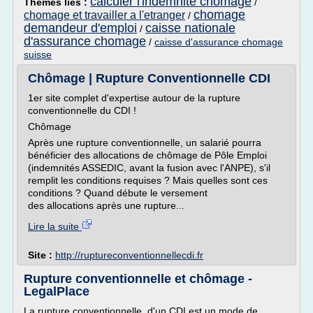
calculer l'indemnite chomage
Thèmes liés :
/
chomage
chomage et travailler a l'etranger
/
demandeur d'emploi
caisse nationale
/
d'assurance chomage
/
caisse d'assurance chomage
suisse
Chômage | Rupture Conventionnelle CDI
1er site complet d'expertise autour de la rupture
conventionnelle du CDI !
Chômage
Après une rupture conventionnelle, un salarié pourra
bénéficier des allocations de chômage de Pôle Emploi
(indemnités ASSEDIC, avant la fusion avec l'ANPE), s'il
remplit les conditions requises ? Mais quelles sont ces
conditions ? Quand débute le versement
des allocations après une rupture...
Lire la suite
Site :
http://ruptureconventionnellecdi.fr
Rupture conventionnelle et chômage -
LegalPlace
La rupture conventionnelle d'un CDI est un mode de