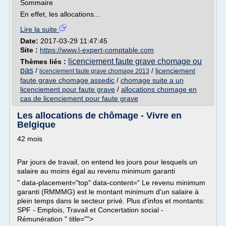
Sommaire
En effet, les allocations...
Lire la suite
Date:
2017-03-29 11:47:45
Site :
https://www.l-expert-comptable.com
licenciement faute grave chomage ou
Thèmes liés :
pas
/
/
licenciement
licenciement faute grave chomage 2013
faute grave chomage assedic
/
chomage suite a un
licenciement pour faute grave
/
allocations chomage en
cas de licenciement pour faute grave
Les allocations de chômage - Vivre en
Belgique
42 mois
Par jours de travail, on entend les jours pour lesquels un
salaire au moins égal au revenu minimum garanti
" data-placement="top" data-content=" Le revenu minimum
garanti (RMMMG) est le montant minimum d'un salaire à
plein temps dans le secteur privé. Plus d'infos et montants:
SPF - Emplois, Travail et Concertation social -
Rémunération " title="">