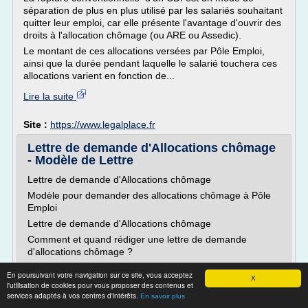
séparation de plus en plus utilisé par les salariés souhaitant
quitter leur emploi, car elle présente l'avantage d'ouvrir des
droits à l'allocation chômage (ou ARE ou Assedic).
Le montant de ces allocations versées par Pôle Emploi,
ainsi que la durée pendant laquelle le salarié touchera ces
allocations varient en fonction de...
Lire la suite
Site :
https://www.legalplace.fr
Lettre de demande d'Allocations chômage
- Modèle de Lettre
Lettre de demande d'Allocations chômage
Modèle pour demander des allocations chômage à Pôle
Emploi
Lettre de demande d'Allocations chômage
Comment et quand rédiger une lettre de demande
d'allocations chômage ?
En cas de perte d'emploi, chaque citoyen peut prétendre
En poursuivant votre navigation sur ce site, vous acceptez
aux allocations chômage Pôle emploi. Pour demander à
X
l'utilisation de cookies pour vous proposer des contenus et
ouvrir vos droits aux allocations chômage, il convient
services adaptés à vos centres d'intérêts.
En savoir plus
d'envoyer...