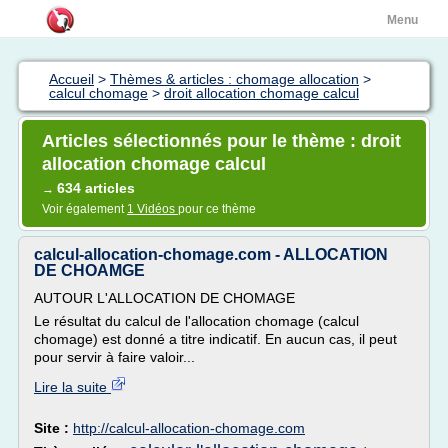
Menu
Accueil
>
Thèmes & articles : chomage allocation
>
calcul chomage
>
droit allocation chomage calcul
Articles sélectionnés pour le thème : droit
allocation chomage calcul
634 articles
→
Voir également
1 Vidéos
pour ce thème
calcul-allocation-chomage.com - ALLOCATION
DE CHOAMGE
AUTOUR L'ALLOCATION DE CHOMAGE
Le résultat du calcul de l'allocation chomage (calcul
chomage) est donné a titre indicatif. En aucun cas, il peut
pour servir à faire valoir...
Lire la suite
Site :
http://calcul-allocation-chomage.com