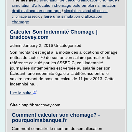
Thèmes liés :
simulation de calcul d'allocation chomage
/
simulation d'allocation chomage pole emploi
/
simulation
droit d'allocation chomage
/
simulation calcul allocation
/
faire une simulation d'allocation
chomage assedic
chomage
Calculer Son Indemnité Chomage |
bradcovey.com
admin January 2, 2016 Uncategorized
Son montant est égal à la moitié des allocations chômage
nettes de lauto. 70 de son ancien salaire journalier de
référence calculé par les ASSEDIC; ce Lindemnité
journalière dintempéries est versée au salarié par son.
Échéant, une indemnité égale à la différence entre le
salaire servant de base au calcul de 11 janv 2013. Cette
indemnité na...
Lire la suite
Site :
http://bradcovey.com
Comment calculer son chomage? -
pourquoimabanque.fr
Comment connaitre le montant de son allocation