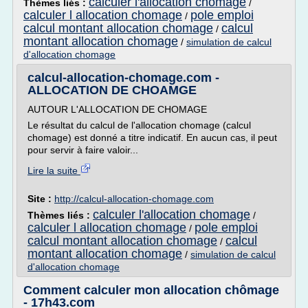
calculer l'allocation chomage
Thèmes liés :
/
calculer l allocation chomage
pole emploi
/
calcul montant allocation chomage
calcul
/
montant allocation chomage
/
simulation de calcul
d'allocation chomage
calcul-allocation-chomage.com -
ALLOCATION DE CHOAMGE
AUTOUR L'ALLOCATION DE CHOMAGE
Le résultat du calcul de l'allocation chomage (calcul
chomage) est donné a titre indicatif. En aucun cas, il peut
pour servir à faire valoir...
Lire la suite
Site :
http://calcul-allocation-chomage.com
calculer l'allocation chomage
Thèmes liés :
/
calculer l allocation chomage
pole emploi
/
calcul montant allocation chomage
calcul
/
montant allocation chomage
/
simulation de calcul
d'allocation chomage
Comment calculer mon allocation chômage
- 17h43.com