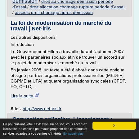
demission
/
droit au chomage demission periode
d'essai
/
droit allocation chomage rupture periode d'essai
/
assedic droit chomage apres demission
La loi de modernisation du marché du
travail | Net-iris
Les autres dispositions
Introduction
Le Gouvernement Fillon a travaillé durant l'automne 2007
avec les partenaires sociaux afin de trouver un accord sur
le projet de moderniser le marché du travail.
En janvier 2008, un texte a été élaboré dans cette optique
et signé par trois organisations professionnelles (MEDEF,
CGPME et UPA) et quatre organisations syndicales (CFDT,
FO, CFTC,...
Lire la suite
Site :
http://www.net-iris.fr
Convention collective, Licenciement :
En poursuivant votre navigation sur ce site, vous acceptez
Hôtels, cafés ...
X
l'utilisation de cookies pour vous proposer des contenus et
services adaptés à vos centres d'intérêts.
Date et lieu de naissance ...............................
En savoir plus