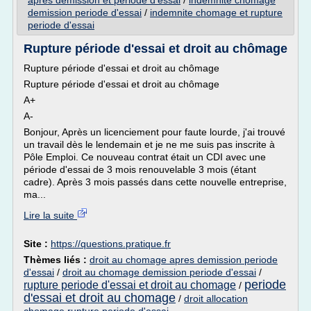
apres demission et periode d'essai
/
indemnite chomage
demission periode d'essai
/
indemnite chomage et rupture
periode d'essai
Rupture période d'essai et droit au chômage
Rupture période d'essai et droit au chômage
Rupture période d'essai et droit au chômage
A+
A-
Bonjour, Après un licenciement pour faute lourde, j'ai trouvé
un travail dès le lendemain et je ne me suis pas inscrite à
Pôle Emploi. Ce nouveau contrat était un CDI avec une
période d'essai de 3 mois renouvelable 3 mois (étant
cadre). Après 3 mois passés dans cette nouvelle entreprise,
ma...
Lire la suite
Site :
https://questions.pratique.fr
Thèmes liés :
droit au chomage apres demission periode
d'essai
/
droit au chomage demission periode d'essai
/
periode
rupture periode d'essai et droit au chomage
/
d'essai et droit au chomage
/
droit allocation