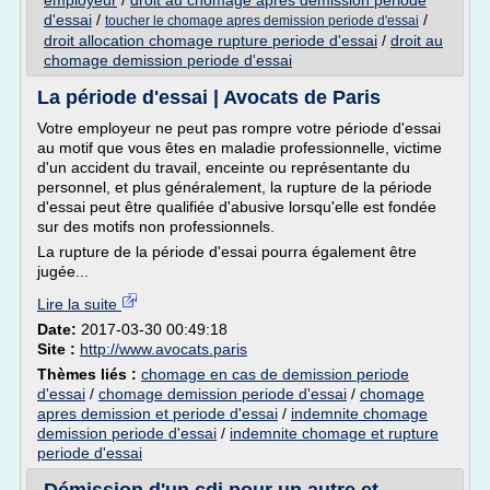
employeur
/
droit au chomage apres demission periode
d'essai
/
/
toucher le chomage apres demission periode d'essai
droit allocation chomage rupture periode d'essai
/
droit au
chomage demission periode d'essai
La période d'essai | Avocats de Paris
Votre employeur ne peut pas rompre votre période d'essai
au motif que vous êtes en maladie professionnelle, victime
d'un accident du travail, enceinte ou représentante du
personnel, et plus généralement, la rupture de la période
d'essai peut être qualifiée d'abusive lorsqu'elle est fondée
sur des motifs non professionnels.
La rupture de la période d'essai pourra également être
jugée...
Lire la suite
Date:
2017-03-30 00:49:18
Site :
http://www.avocats.paris
Thèmes liés :
chomage en cas de demission periode
d'essai
/
chomage demission periode d'essai
/
chomage
apres demission et periode d'essai
/
indemnite chomage
demission periode d'essai
/
indemnite chomage et rupture
periode d'essai