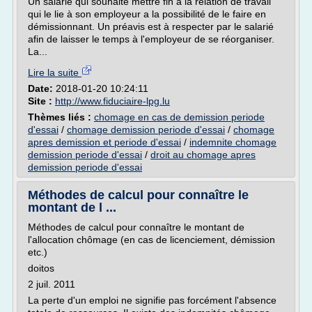
Un salarié qui souhaite mettre fin à la relation de travail
qui le lie à son employeur a la possibilité de le faire en
démissionnant. Un préavis est à respecter par le salarié
afin de laisser le temps à l'employeur de se réorganiser.
La...
Lire la suite
Date:
2018-01-20 10:24:11
Site :
http://www.fiduciaire-lpg.lu
Thèmes liés :
chomage en cas de demission periode
d'essai
/
chomage demission periode d'essai
/
chomage
apres demission et periode d'essai
/
indemnite chomage
demission periode d'essai
/
droit au chomage apres
demission periode d'essai
Méthodes de calcul pour connaître le
montant de l ...
Méthodes de calcul pour connaître le montant de
l'allocation chômage (en cas de licenciement, démission
etc.)
doitos
2 juil. 2011
La perte d'un emploi ne signifie pas forcément l'absence