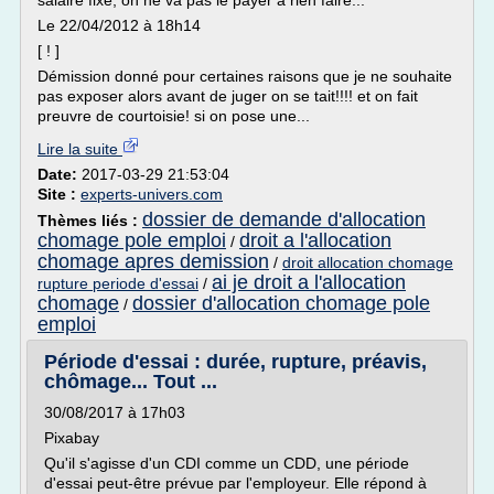
salaire fixe, on ne va pas le payer à rien faire...
Le 22/04/2012 à 18h14
[ ! ]
Démission donné pour certaines raisons que je ne souhaite
pas exposer alors avant de juger on se tait!!!! et on fait
preuvre de courtoisie! si on pose une...
Lire la suite
Date:
2017-03-29 21:53:04
Site :
experts-univers.com
dossier de demande d'allocation
Thèmes liés :
chomage pole emploi
droit a l'allocation
/
chomage apres demission
/
droit allocation chomage
ai je droit a l'allocation
rupture periode d'essai
/
chomage
dossier d'allocation chomage pole
/
emploi
Période d'essai : durée, rupture, préavis,
chômage... Tout ...
30/08/2017 à 17h03
Pixabay
Qu'il s'agisse d'un CDI comme un CDD, une période
d'essai peut-être prévue par l'employeur. Elle répond à