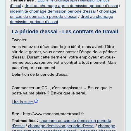
Thèmes liés :
toucher le chomage apres demission periode
/
droit au chomage apres demission periode d'essai
/
d'essai
indemnite chomage demission periode d'essai
/
chomage
en cas de demission periode d'essai
/
droit au chomage
demission periode d'essai
La période d’essai - Les contrats de travail
Tweeter
Vous venez de décrocher le job idéal, mais avant d'être
sûr de le garder, vous devez passer l'étape de la période
d'essai. Durant cette dernière, votre employeur et vous-
même pouvez rompre votre contrat à tout moment. Mais
pas n'importe comment.
Définition de la période d'essai
Commencer un CDI , c'est angoissant. « Est-ce que le
poste va me plaire ? Est-ce que je serai...
Lire la suite
Site :
http://www.moncontratdetravail.fr
Thèmes liés :
chomage en cas de demission periode
d'essai
/
chomage demission periode d'essai
/
chomage