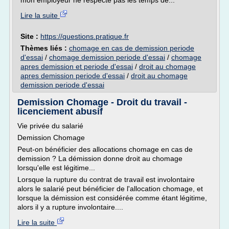
mon employeur ne respecte pas les temps de...
Lire la suite
Site :
https://questions.pratique.fr
Thèmes liés :
chomage en cas de demission periode
d'essai
/
chomage demission periode d'essai
/
chomage
apres demission et periode d'essai
/
droit au chomage
apres demission periode d'essai
/
droit au chomage
demission periode d'essai
Demission Chomage - Droit du travail -
licenciement abusif
Vie privée du salarié
Demission Chomage
Peut-on bénéficier des allocations chomage en cas de
demission ? La démission donne droit au chomage
lorsqu'elle est légitime...
Lorsque la rupture du contrat de travail est involontaire
alors le salarié peut bénéficier de l'allocation chomage, et
lorsque la démission est considérée comme étant légitime,
alors il y a rupture involontaire....
Lire la suite