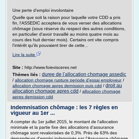
Une perte d'emploi involontaire
Quelle que soit la raison pour laquelle votre CDD a pris
fin, l'ASSEDIC acceptera de vous verser des allocations
chômage (sous réserve du respect des autres conditions,
en particulier d'avoir travaillé au moins quatre mois au
cours des huit dernier mois). Certains ont vite compris
l'intérêt qu'ils pouvaient tirer de cette...
Lire la suite
Site :
http://www.foievisceres.net
duree de l'allocation chomage assedic
Thèmes liés :
/
allocation chomage rupture periode d'essai employeur
/
droit au
allocation chomage apres demission puis cdd
/
allocation chomage apres cdd
/
allocation chomage
apres demission cdd
Indemnisation chômage : les 7 règles en
vigueur au 1er ...
A compter du 1er juillet 2015, le montant de l'allocation
minimale et la partie fixe des allocations d'assurance
chômage sont revalorisées de 0,3%. Près de 63% des
demandeurs d'emploi indemnisés par l'Assurance chômage