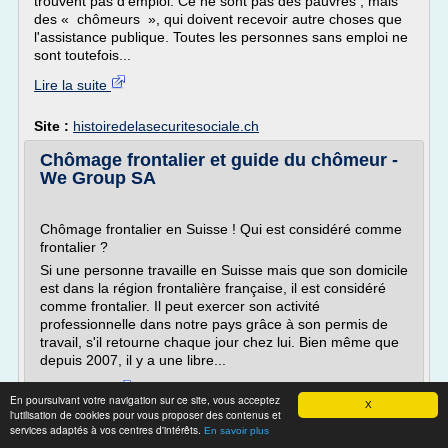
trouvent pas d'emploi. Ce ne sont pas des pauvres , mais
des « chômeurs », qui doivent recevoir autre choses que
l'assistance publique. Toutes les personnes sans emploi ne
sont toutefois...
Lire la suite
Site :
histoiredelasecuritesociale.ch
Chômage frontalier et guide du chômeur -
We Group SA
Chômage frontalier en Suisse ! Qui est considéré comme
frontalier ?
Si une personne travaille en Suisse mais que son domicile
est dans la région frontalière française, il est considéré
comme frontalier. Il peut exercer son activité
professionnelle dans notre pays grâce à son permis de
travail, s'il retourne chaque jour chez lui. Bien même que
depuis 2007, il y a une libre...
Lire la suite
En poursuivant votre navigation sur ce site, vous acceptez
X
Date:
2017-03-22 09:56:44
l'utilisation de cookies pour vous proposer des contenus et
services adaptés à vos centres d'intérêts.
Site :
http://www.wegroup.ch
En savoir plus