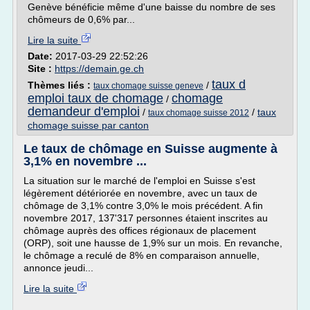
Genève bénéficie même d'une baisse du nombre de ses
chômeurs de 0,6% par...
Lire la suite
Date:
2017-03-29 22:52:26
Site :
https://demain.ge.ch
taux d
Thèmes liés :
/
taux chomage suisse geneve
emploi taux de chomage
chomage
/
demandeur d'emploi
/
/
taux
taux chomage suisse 2012
chomage suisse par canton
Le taux de chômage en Suisse augmente à
3,1% en novembre ...
La situation sur le marché de l'emploi en Suisse s'est
légèrement détériorée en novembre, avec un taux de
chômage de 3,1% contre 3,0% le mois précédent. A fin
novembre 2017, 137'317 personnes étaient inscrites au
chômage auprès des offices régionaux de placement
(ORP), soit une hausse de 1,9% sur un mois. En revanche,
le chômage a reculé de 8% en comparaison annuelle,
annonce jeudi...
Lire la suite