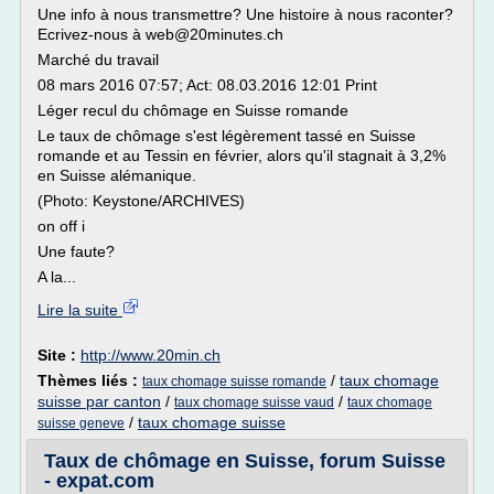
Une info à nous transmettre? Une histoire à nous raconter?
Ecrivez-nous à web@20minutes.ch
Marché du travail
08 mars 2016 07:57; Act: 08.03.2016 12:01 Print
Léger recul du chômage en Suisse romande
Le taux de chômage s'est légèrement tassé en Suisse
romande et au Tessin en février, alors qu'il stagnait à 3,2%
en Suisse alémanique.
(Photo: Keystone/ARCHIVES)
on off i
Une faute?
A la...
Lire la suite
Site :
http://www.20min.ch
Thèmes liés :
/
taux chomage
taux chomage suisse romande
suisse par canton
/
/
taux chomage suisse vaud
taux chomage
/
taux chomage suisse
suisse geneve
Taux de chômage en Suisse, forum Suisse
- expat.com