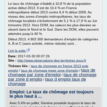
Le taux de chômage s'établit à 10,8 % de la population
active début 2013. Il est de 10,4 % en France
métropolitaine début 2013 contre 8,4 % début 2009. Au
niveau des zones d'emploi métropolitaines, les taux de
chômage localisés s'échelonnent de 5,1 % à 17,9 % au 1er
trimestre 2013. Hors DOM, les valeurs les plus élevées se
situent dans le Nord et le Sud. Dans les DOM, elles peuvent
atteindre jusqu'à 40 %.
Début 2013, 4 803 300 demandeurs d'emploi de catégories
A, B et C (sans activité, même réduite) sont...
Lire la suite
Date:
2017-03-30 00:07:26
Site :
http://www.observatoire-des-territoires.gouv.fr
Thèmes liés :
taux de chomage en france 2013 pole
taux de
emploi
/
taux de chomage insee zone d'emploi
/
chomage par zone d'emploi
taux de chomage
/
par zone d emploi
taux d emploi taux de
/
chomage
Emploi: Le taux de chômage est toujours
le plus haut à ...
Avec 5,4% en juillet, Genève possède toujours le taux de