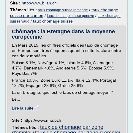
Site :
http://www.bilan.ch
Thèmes liés :
/
taux chomage
taux chomage suisse romande
suisse par canton
/
/
taux chomage suisse geneve
taux chomage
/
taux chomage suisse
suisse vaud
Chômage : la Bretagne dans la moyenne
européenne
En Mars 2015, les chiffres officiels des taux de chômage
en Europe sont très éloquents quant à cette fracture entre
ces deux modèles.
Suisse 3.1%, Norvège 4.1%, Islande 4.6%, Allemagne
4.7%, Danemark 4.8%, Angleterre 5,5%, Ecosse 5.9%,
Pays Bas 7%
France 10.3%, Zone Euro 11,1%, Italie 12.4%, Portugal
13.7%, Espagne 23.8%, Grèce 25.6%
Et en Bretagne, quel est le taux de chômage moyen ?
Le...
Lire la suite
Site :
https://www.nhu.bzh
taux de chomage par zone
Thèmes liés :
d'emploi
taux de chomage par zone d emploi