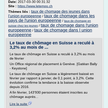
Date:
2017-03-30 00:31:32
Site :
https://www.letemps.ch
taux de chomage des jeunes dans
Thèmes liés :
taux de chomage dans les
l'union europeenne
/
pays de l'union europeenne
/
taux de chomage en
taux de chomage dans l'union
/
suisse chez les jeunes
europeenne
taux de chomage dans l union
/
europeenne
Le taux de chômage en Suisse a reculé à
3,2% au mois de ...
Le taux de chômage en Suisse a reculé à 3,2% au mois
de février
Un Office régional de placement à Genève. [Gatëan Bally
- Keystone]
Le taux de chômage en Suisse a légèrement baissé en
février par rapport à janvier, de 0,1 point, à 3,2%. Cette
évolution confirme la tendance à la baisse observée
depuis 2016.
A fin février, 143'930 personnes étaient inscrites au
chômage auprès...
Lire la suite