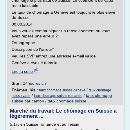
chômage le plus haut de Suisse. Le coefficient de Vaud
reste lui stable.
Le taux de chômage à Genève est toujours le plus élevé
de Suisse
08.08.2014
Vous voulez communiquer un renseignement ou vous
avez repéré une erreur ?
Orthographe
Description de l'erreur*
Veuillez SVP entrez une adresse e-mail valide
Genève a évolué dans la...
Lire la suite
Site :
24heures.ch
Thèmes liés :
/
taux chomage suisse geneve
taux chomage
/
/
taux chomage
suisse vaud
taux chomage suisse romande
suisse par canton
/
taux chomage suisse
Marché du travail: Le chômage en Suisse a
légèrement ...
5,1% en Suisse romande et au Tessin