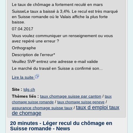
Le taux de chômage a fortement reculé en mars
SuisseLe taux a baissé à 3,4%. Le recul est très marqué
en Suisse romande où le Valais affiche la plus forte
baisse.
07.04.2017
Vous voulez communiquer un renseignement ou vous
avez repéré une erreur ?
Orthographe
Description de l'erreur*
Veuillez SVP entrez une adresse e-mail valide
Le marché du travail en Suisse a confirmé son...
Lire la suite
Site :
tdg.ch
Thèmes liés :
taux chomage suisse par canton
/
taux
/
/
chomage suisse romande
taux chomage suisse geneve
taux d emploi taux
assurance chomage suisse taux
/
de chomage
20 minutes - Léger recul du chômage en
Suisse romande - News