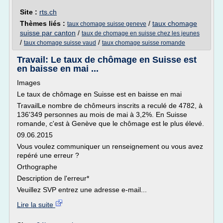
Site :
rts.ch
Thèmes liés :
/
taux chomage
taux chomage suisse geneve
suisse par canton
/
taux de chomage en suisse chez les jeunes
/
/
taux chomage suisse vaud
taux chomage suisse romande
Travail: Le taux de chômage en Suisse est
en baisse en mai ...
Images
Le taux de chômage en Suisse est en baisse en mai
TravailLe nombre de chômeurs inscrits a reculé de 4782, à
136'349 personnes au mois de mai à 3,2%. En Suisse
romande, c'est à Genève que le chômage est le plus élevé.
09.06.2015
Vous voulez communiquer un renseignement ou vous avez
repéré une erreur ?
Orthographe
Description de l'erreur*
Veuillez SVP entrez une adresse e-mail...
Lire la suite