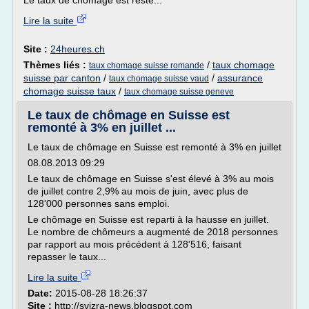
Le taux de chômage est resté...
Lire la suite
Site :
24heures.ch
Thèmes liés :
/
taux chomage
taux chomage suisse romande
suisse par canton
/
/
assurance
taux chomage suisse vaud
chomage suisse taux
/
taux chomage suisse geneve
Le taux de chômage en Suisse est
remonté à 3% en juillet ...
Le taux de chômage en Suisse est remonté à 3% en juillet
08.08.2013 09:29
Le taux de chômage en Suisse s'est élevé à 3% au mois
de juillet contre 2,9% au mois de juin, avec plus de
128'000 personnes sans emploi.
Le chômage en Suisse est reparti à la hausse en juillet.
Le nombre de chômeurs a augmenté de 2018 personnes
par rapport au mois précédent à 128'516, faisant
repasser le taux...
Lire la suite
Date:
2015-08-28 18:26:37
Site :
http://svizra-news.blogspot.com