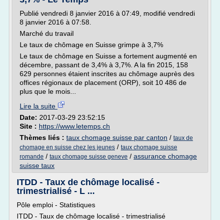
Publié vendredi 8 janvier 2016 à 07:49, modifié vendredi
8 janvier 2016 à 07:58.
Marché du travail
Le taux de chômage en Suisse grimpe à 3,7%
Le taux de chômage en Suisse a fortement augmenté en
décembre, passant de 3,4% à 3,7%. A la fin 2015, 158
629 personnes étaient inscrites au chômage auprès des
offices régionaux de placement (ORP), soit 10 486 de
plus que le mois...
Lire la suite
Date:
2017-03-29 23:52:15
Site :
https://www.letemps.ch
Thèmes liés :
taux chomage suisse par canton
/
taux de
/
chomage en suisse chez les jeunes
taux chomage suisse
/
/
assurance chomage
romande
taux chomage suisse geneve
suisse taux
ITDD - Taux de chômage localisé -
trimestrialisé - L ...
Pôle emploi - Statistiques
ITDD - Taux de chômage localisé - trimestrialisé