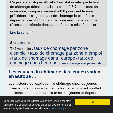
L'agence statistique officielle Eurostat révèle que le taux
de chômage désaisonnalisé a chuté à 8,7 pour cent en
novembre, comparativement à 8,8 pour cent le mois
précédent. Il s'agit du taux de chômage le plus faible
depuis janvier 2009, quand la zone euro traversait une
récession profonde dans la foulée de la crise financière...
Lire la suite
Site :
msn.com
taux de chomage par zone
Thèmes liés :
d'emploi
taux de chomage par zone d emploi
/
taux de chomage dans l'europe
taux de
/
/
chomage dans l europe
/
taux chomage europe eurostat
Les causes du chômage des jeunes varient
en Europe ...
Les facteurs qui expliquent le chômage chez les jeunes
divergent d'un pays à l'autre. Si les Espagnols ont souffert
de licenciements pendant la crise, les jeunes tchèques,
eux, peinent à se faire embaucher après leur diplôme.
En poursuivant votre navigation sur ce site, vous acceptez
X
Les jeunes sans emploi en Espagne ou en République
l'utilisation de cookies pour vous proposer des contenus et
tchèques ne font pas face aux mêmes barrières à l'entrée
services adaptés à vos centres d'intérêts.
En savoir plus
dans le monde du travail.