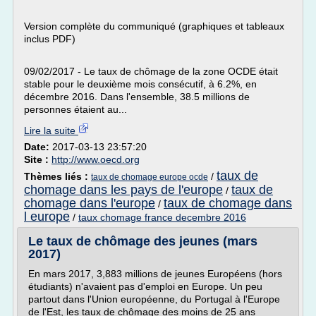
Version complète du communiqué (graphiques et tableaux
inclus PDF)
09/02/2017 - Le taux de chômage de la zone OCDE était
stable pour le deuxième mois consécutif, à 6.2%, en
décembre 2016. Dans l'ensemble, 38.5 millions de
personnes étaient au...
Lire la suite
Date:
2017-03-13 23:57:20
Site :
http://www.oecd.org
taux de
Thèmes liés :
/
taux de chomage europe ocde
chomage dans les pays de l'europe
taux de
/
chomage dans l'europe
taux de chomage dans
/
l europe
/
taux chomage france decembre 2016
Le taux de chômage des jeunes (mars
2017)
En mars 2017, 3,883 millions de jeunes Européens (hors
étudiants) n'avaient pas d'emploi en Europe. Un peu
partout dans l'Union européenne, du Portugal à l'Europe
de l'Est, les taux de chômage des moins de 25 ans