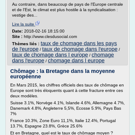
Au contraire, dans beaucoup de pays de l'Europe centrale
et de l'Est, le climat est plus hostile à la syndicalisation :
vestige des...
Lire la suite
Date:
2018-02-16 18:15:00
Site :
http://www.clesdusocial.com
taux de chomage dans les pays
Thèmes liés :
de l'europe
taux de chomage dans l'europe
/
/
taux de chomage dans l europe
chomage
/
dans l'europe
chomage dans l europe
/
Chômage : la Bretagne dans la moyenne
européenne
En Mars 2015, les chiffres officiels des taux de chômage en
Europe sont très éloquents quant à cette fracture entre ces
deux modèles.
Suisse 3.1%, Norvège 4.1%, Islande 4.6%, Allemagne 4.7%,
Danemark 4.8%, Angleterre 5,5%, Ecosse 5.9%, Pays Bas
7%
France 10.3%, Zone Euro 11,1%, Italie 12.4%, Portugal
13.7%, Espagne 23.8%, Grèce 25.6%
Et en Bretagne, quel est le taux de chômage moyen ?