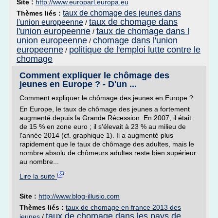
Site :
http://www.europarl.europa.eu
taux de chomage des jeunes dans
Thèmes liés :
taux de chomage dans
l'union europeenne
/
l'union europeenne
taux de chomage dans l
/
union europeenne
chomage dans l'union
/
europeenne
politique de l'emploi lutte contre le
/
chomage
Comment expliquer le chômage des
jeunes en Europe ? - D'un ...
Comment expliquer le chômage des jeunes en Europe ?
En Europe, le taux de chômage des jeunes a fortement
augmenté depuis la Grande Récession. En 2007, il était
de 15 % en zone euro ; il s'élevait à 23 % au milieu de
l'année 2014 (cf. graphique 1). Il a augmenté plus
rapidement que le taux de chômage des adultes, mais le
nombre absolu de chômeurs adultes reste bien supérieur
au nombre...
Lire la suite
Site :
http://www.blog-illusio.com
Thèmes liés :
taux de chomage en france 2013 des
taux de chomage dans les pays de
jeunes
/