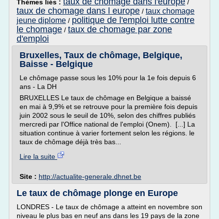
taux de chomage dans l'europe
Thèmes liés :
/
taux de chomage dans l europe
taux chomage
/
politique de l'emploi lutte contre
jeune diplome
/
le chomage
taux de chomage par zone
/
d'emploi
Bruxelles, Taux de chômage, Belgique,
Baisse - Belgique
Le chômage passe sous les 10% pour la 1e fois depuis 6
ans - La DH
BRUXELLES Le taux de chômage en Belgique a baissé
en mai à 9,9% et se retrouve pour la première fois depuis
juin 2002 sous le seuil de 10%, selon des chiffres publiés
mercredi par l'Office national de l'emploi (Onem). [...] La
situation continue à varier fortement selon les régions. le
taux de chômage déjà très bas...
Lire la suite
Site :
http://actualite-generale.dhnet.be
Le taux de chômage plonge en Europe
LONDRES - Le taux de chômage a atteint en novembre son
niveau le plus bas en neuf ans dans les 19 pays de la zone