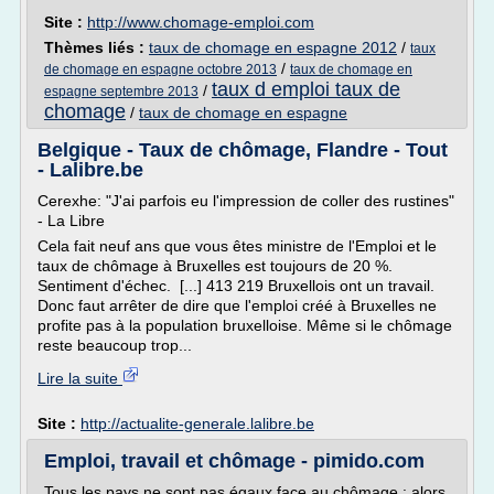
Site :
http://www.chomage-emploi.com
Thèmes liés :
taux de chomage en espagne 2012
/
taux
/
de chomage en espagne octobre 2013
taux de chomage en
taux d emploi taux de
/
espagne septembre 2013
chomage
/
taux de chomage en espagne
Belgique - Taux de chômage, Flandre - Tout
- Lalibre.be
Cerexhe: "J'ai parfois eu l'impression de coller des rustines"
- La Libre
Cela fait neuf ans que vous êtes ministre de l'Emploi et le
taux de chômage à Bruxelles est toujours de 20 %.
Sentiment d'échec. [...] 413 219 Bruxellois ont un travail.
Donc faut arrêter de dire que l'emploi créé à Bruxelles ne
profite pas à la population bruxelloise. Même si le chômage
reste beaucoup trop...
Lire la suite
Site :
http://actualite-generale.lalibre.be
Emploi, travail et chômage - pimido.com
Tous les pays ne sont pas égaux face au chômage : alors