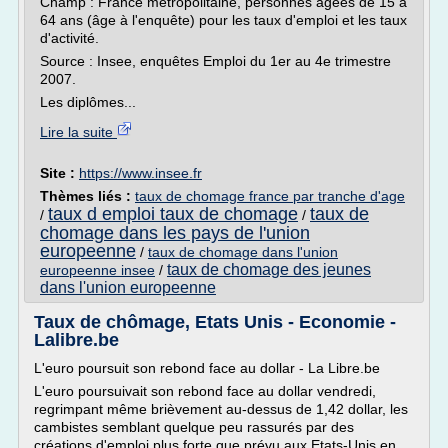
Champ : France métropolitaine, personnes âgées de 15 à
64 ans (âge à l'enquête) pour les taux d'emploi et les taux
d'activité.
Source : Insee, enquêtes Emploi du 1er au 4e trimestre
2007.
Les diplômes...
Lire la suite
Site :
https://www.insee.fr
Thèmes liés :
taux de chomage france par tranche d'age
taux d emploi taux de chomage
taux de
/
/
chomage dans les pays de l'union
europeenne
/
taux de chomage dans l'union
taux de chomage des jeunes
europeenne insee
/
dans l'union europeenne
Taux de chômage, Etats Unis - Economie -
Lalibre.be
L'euro poursuit son rebond face au dollar - La Libre.be
L'euro poursuivait son rebond face au dollar vendredi,
regrimpant même brièvement au-dessus de 1,42 dollar, les
cambistes semblant quelque peu rassurés par des
créations d'emploi plus forte que prévu aux Etats-Unis en