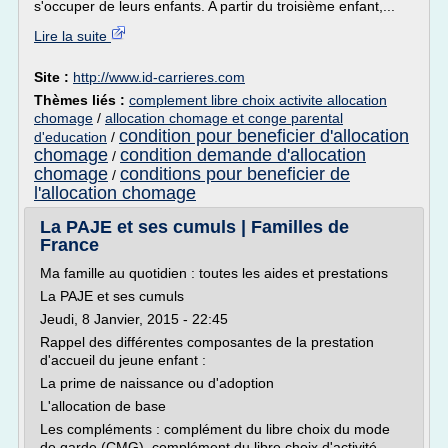
s'occuper de leurs enfants. A partir du troisième enfant,...
Lire la suite
Site :
http://www.id-carrieres.com
Thèmes liés :
complement libre choix activite allocation
chomage
/
allocation chomage et conge parental
condition pour beneficier d'allocation
d'education
/
chomage
condition demande d'allocation
/
chomage
conditions pour beneficier de
/
l'allocation chomage
La PAJE et ses cumuls | Familles de
France
Ma famille au quotidien : toutes les aides et prestations
La PAJE et ses cumuls
Jeudi, 8 Janvier, 2015 - 22:45
Rappel des différentes composantes de la prestation
d'accueil du jeune enfant :
La prime de naissance ou d'adoption
L'allocation de base
Les compléments : complément du libre choix du mode
de garde (CMG), complément du libre choix d'activité