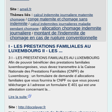
Site :
ameli.fr
Thèmes liés :
calcul indemnite journaliere maternite
conge maternite et chomage sans
chomage
/
indemnite
/
calcul indemnites journalieres maladie
allocation chomage indemnite
pendant chomage
/
journaliere
montant de l'indemnite de
/
chomage en cas de rupture conventionnelle
I - LES PRESTATIONS FAMILIALES AU
LUXEMBOURG II - LES ...
3 I - LES PRESTATIONS FAMILIALES AU LUXEMBOURG
Afin de pouvoir bénéficier des prestations familiales
luxembourgeoises, vous devez transmettre à la Caisse
Nationale des Prestations Familiales (CNPF) de
Luxembourg : un formulaire de demande d allocations
familiales que vous fournira le CNPF ou que vous pouvez
télécharger à l adresse un formulaire E 401 qui est une
attestation concernant la...
Lire la suite
Site :
http://docplayer.fr