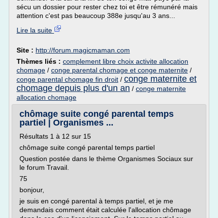
sécu un dossier pour rester chez toi et être rémunéré mais
attention c'est pas beaucoup 388e jusqu'au 3 ans...
Lire la suite
Site :
http://forum.magicmaman.com
Thèmes liés :
complement libre choix activite allocation
chomage
/
conge parental chomage et conge maternite
/
conge maternite et
conge parental chomage fin droit
/
chomage depuis plus d'un an
/
conge maternite
allocation chomage
chômage suite congé parental temps
partiel | Organismes ...
Résultats 1 à 12 sur 15
chômage suite congé parental temps partiel
Question postée dans le thème Organismes Sociaux sur
le forum Travail.
75
bonjour,
je suis en congé parental à temps partiel, et je me
demandais comment était calculée l'allocation chômage