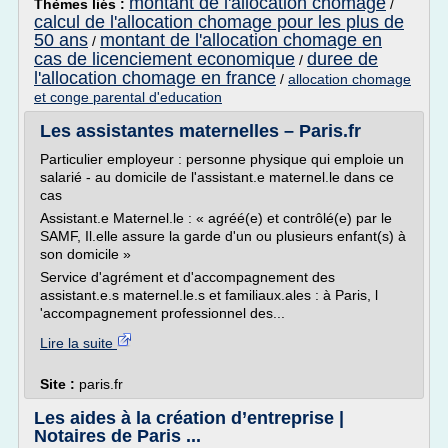
montant de l'allocation chomage
Thèmes liés :
/
calcul de l'allocation chomage pour les plus de
50 ans
montant de l'allocation chomage en
/
cas de licenciement economique
duree de
/
l'allocation chomage en france
/
allocation chomage
et conge parental d'education
Les assistantes maternelles – Paris.fr
Particulier employeur : personne physique qui emploie un
salarié - au domicile de l'assistant.e maternel.le dans ce
cas
Assistant.e Maternel.le : « agréé(e) et contrôlé(e) par le
SAMF, Il.elle assure la garde d'un ou plusieurs enfant(s) à
son domicile »
Service d'agrément et d'accompagnement des
assistant.e.s maternel.le.s et familiaux.ales : à Paris, l
'accompagnement professionnel des...
Lire la suite
Site :
paris.fr
Les aides à la création d’entreprise |
Notaires de Paris ...