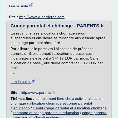
Lire la suite
Site :
http://www.id-carrieres.com
Congé parental et chômage - PARENTS.fr
En revanche, ses allocations chômage seront
suspendues et elle devra se réinscrire aux Assedic après
son congé parental rémunéré.
Par ailleurs, elle percevra l'Allocation de présence
parentale. Si elle perçoit l'allocation de base, ses
indemnités s'élèveront à 374,17 EUR par mois. Sans
allocation de base , elle devra compter 552,12 EUR par
mois.
Le...
Lire la suite
Site :
http://www.parents.fr
Thèmes liés :
complement libre choix activite allocation
chomage
/
allocation chomage et conge parental
d'education
/
cumul conge parental et allocation chomage
/
chomage et conge parental d education
/
conge parental
temps partiel allocation chomage