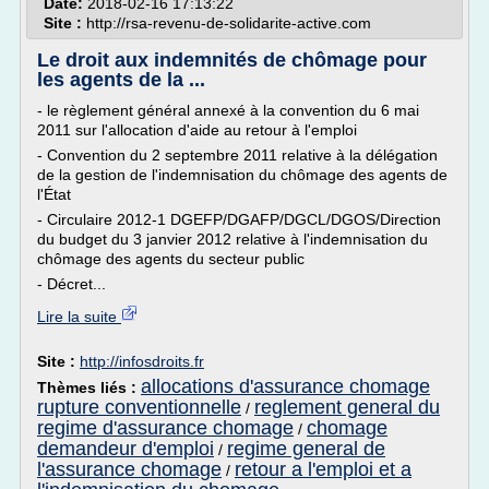
Date:
2018-02-16 17:13:22
Site :
http://rsa-revenu-de-solidarite-active.com
Le droit aux indemnités de chômage pour
les agents de la ...
- le règlement général annexé à la convention du 6 mai
2011 sur l'allocation d'aide au retour à l'emploi
- Convention du 2 septembre 2011 relative à la délégation
de la gestion de l'indemnisation du chômage des agents de
l'État
- Circulaire 2012-1 DGEFP/DGAFP/DGCL/DGOS/Direction
du budget du 3 janvier 2012 relative à l'indemnisation du
chômage des agents du secteur public
- Décret...
Lire la suite
Site :
http://infosdroits.fr
allocations d'assurance chomage
Thèmes liés :
rupture conventionnelle
reglement general du
/
regime d'assurance chomage
chomage
/
demandeur d'emploi
regime general de
/
l'assurance chomage
retour a l'emploi et a
/