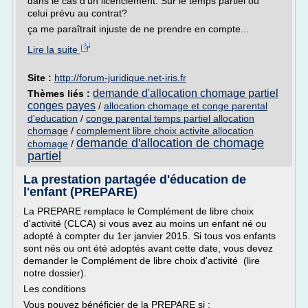
dans le cas d'un licenciement. Sur le temps partiel ou
celui prévu au contrat?
ça me paraîtrait injuste de ne prendre en compte...
Lire la suite
Site :
http://forum-juridique.net-iris.fr
demande d'allocation chomage partiel
Thèmes liés :
conges payes
/
allocation chomage et conge parental
d'education
/
conge parental temps partiel allocation
chomage
/
complement libre choix activite allocation
demande d'allocation de chomage
chomage
/
partiel
La prestation partagée d'éducation de
l'enfant (PREPARE)
La PREPARE remplace le Complément de libre choix
d'activité (CLCA) si vous avez au moins un enfant né ou
adopté à compter du 1er janvier 2015. Si tous vos enfants
sont nés ou ont été adoptés avant cette date, vous devez
demander le Complément de libre choix d'activité (lire
notre dossier).
Les conditions
Vous pouvez bénéficier de la PREPARE si :