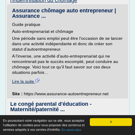
l'indemnisation du chomage
Assurance chômage auto entrepreneur |
Assurance ...
Guide pratique
Auto-entreprenariat et chômage
Une période sans emploi peut être l'occasion de se lancer
dans une activité indépendante et donc de créer son
statut d'autoentrepreneur.
A l'inverse, une activité d'auto-entreprenariat qui ne
rencontrerait pas le succès escompté, peut conduire au
chômage. Voici tout ce qu'il faut savoir sur ces deux
situations parfois...
Lire la suite
Site :
https://www.assurance-autoentrepreneur.net
Le congé parental d'éducation -
Maternité/paternité ...
Ministère du Travail, de l'Emploi,
En poursuivant votre navigation sur ce site, vous acceptez
X
de la Formation professionnelle et du Dialogue social
l'utilisation de cookies pour vous proposer des contenus et
services adaptés à vos centres d'intérêts.
En savoir plus
Code du travail Congés et absences Durée du travail