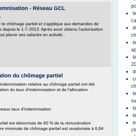
po
demnisation - Réseau GCL
t
n
ca
lace le chômage partiel et s'applique aux demandes de
d
s depuis le 1-7-2013. Après avoir obtenu l'autorisation
t placer ses salariés en activité...
c
t
ap
t
2
d
ation du chômage partiel
c
'indemnisation relative au chômage partiel ont été
c
ation du taux d'indemnisation et de l'allocation
t
su
t
uveaux taux d'indemnisation
t
e
rtiel est désormais de 60 % de la rémunération
aire minimale de chômage partiel est revalorisée à 6,84
c