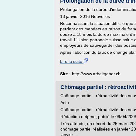
Prolongation de la durée d’i
Prolongation de la durée d'indemnisation
13 janvier 2016 Nouvelles
Reconnaissant la situation difficile que 
perdent des mandats en raison du franc 
douze à 18 mois la durée maximale d'in
travail. L'Union patronale suisse salue
employeurs de sauvegarder des postes 
Après l'abolition du taux de change plan
Lire la suite
Site :
http://www.arbeitgeber.ch
Chômage partiel : rétroactivi
Chômage partiel : rétroactivité des no
Actu
Chômage partiel : rétroactivité des no
Rédaction netpme, publié le 09/04/200
Très attendu, un décret du 25 mars 200
chômage partiel réalisées en janvier 20
janvier...