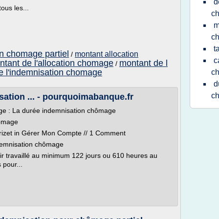
d
ous les...
c
m
c
t
on chomage partiel
montant allocation
/
c
tant de l'allocation chomage
montant de l
/
e l'indemnisation chomage
c
d
c
ation ... - pourquoimabanque.fr
e : La durée indemnisation chômage
hômage
orizet in Gérer Mon Compte // 1 Comment
ndemnisation chômage
oir travaillé au minimum 122 jours ou 610 heures au
 pour...