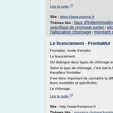
Lire la suite
Site :
https://www.netpme.fr
taux d'indemnisati
Thèmes liés :
specifique de chomage partiel
all
/
l'allocation chomage
montant 
/
Le licenciement - FrontaMut
Frontalier, mode d'emploi
Le licenciement
On distingue deux types de chômage en 
Selon le type de chômage, c'est soit la
travailleur frontalier.
Il est donc important de connaître la d
leurs modalités et spécificités.
Le chômage...
Lire la suite
Site :
http://www.frontamut.fr
Thèmes liés :
assurance chomage frontalier