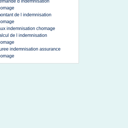
emande d indemnisation
homage
ontant de l indemnisation
homage
aux indemnisation chomage
alcul de l indemnisation
homage
uree indemnisation assurance
homage