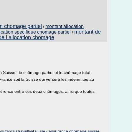
on chomage partiel
montant allocation
/
montant de
ocation specifique chomage partiel
/
de l allocation chomage
Suisse : le chômage partiel et le chômage total.
 France soit la Suisse qui versera les indemnités au
ifférence entre ces deux chômages, ainsi que toutes
/
assurance chomage suisse
s francais travaillant suisse