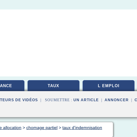
ANCE
TAUX
L EMPLOI
TEURS DE VIDÉOS
| SOUMETTRE :
UN ARTICLE
|
ANNONCER
|
 allocation
>
chomage partiel
>
taux d'indemnisation