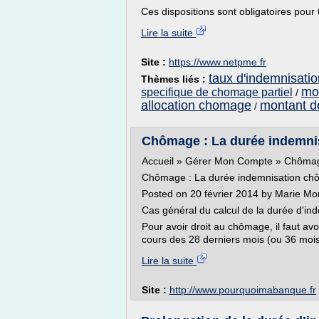
Ces dispositions sont obligatoires pour t
Lire la suite
Site :
https://www.netpme.fr
taux d'indemnisati
Thèmes liés :
mon
specifique de chomage partiel
/
allocation chomage
montant d
/
Chômage : La durée indemnis
Accueil » Gérer Mon Compte » Chômag
Chômage : La durée indemnisation c
Posted on 20 février 2014 by Marie M
Cas général du calcul de la durée d'i
Pour avoir droit au chômage, il faut av
cours des 28 derniers mois (ou 36 mois
Lire la suite
Site :
http://www.pourquoimabanque.fr