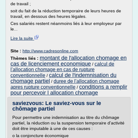
de travail ;
soit du fait de la réduction temporaire de leurs heures de
travail, en dessous des heures légales.
Ces salariés restent néanmoins liés à leur employeur par
le...
Lire la suite
Site :
http://www.cadresonline.com
montant de l'allocation chomage en
Thèmes liés :
cas de licenciement economique
calcul de
/
l'allocation chomage en cas de rupture
calcul de l'indemnisation du
conventionnelle
/
chomage partiel
duree de l'allocation chomage
/
conditions a remplir
apres rupture conventionnelle
/
pour percevoir l allocation chomage
saviezvous: Le saviez-vous sur le
chômage partiel
Pour permettre une indemnisation au titre du chômage
partiel, la réduction ou la suspension temporaire d'activité
doit être imputable à une de ces causes :
o la conjoncture économique