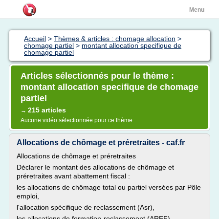
Menu
Accueil
>
Thèmes & articles : chomage allocation
>
chomage partiel
>
montant allocation specifique de
chomage partiel
Articles sélectionnés pour le thème :
montant allocation specifique de chomage
partiel
215 articles
→
Aucune vidéo sélectionnée pour ce thème
Allocations de chômage et préretraites - caf.fr
Allocations de chômage et préretraites
Déclarer le montant des allocations de chômage et
préretraites avant abattement fiscal :
les allocations de chômage total ou partiel versées par Pôle
emploi,
l'allocation spécifique de reclassement (Asr),
les allocations de formation-reclassement (AREF),