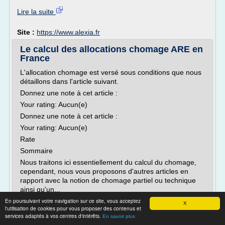
Lire la suite
Site :
https://www.alexia.fr
Le calcul des allocations chomage ARE en
France
L'allocation chomage est versé sous conditions que nous
détaillons dans l'article suivant.
Donnez une note à cet article :
Your rating: Aucun(e)
Donnez une note à cet article :
Your rating: Aucun(e)
Rate
Sommaire
Nous traitons ici essentiellement du calcul du chomage,
cependant, nous vous proposons d'autres articles en
rapport avec la notion de chomage partiel ou technique
ainsi qu'un...
En poursuivant votre navigation sur ce site, vous acceptez
Lire la suite
X
l'utilisation de cookies pour vous proposer des contenus et
services adaptés à vos centres d'intérêts.
Date:
2017-03-29 11:39:44
En savoir plus