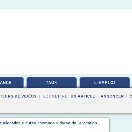
ANCE
TAUX
L EMPLOI
TEURS DE VIDÉOS
| SOUMETTRE :
UN ARTICLE
|
ANNONCER
|
 allocation
>
duree chomage
>
duree de l'allocation