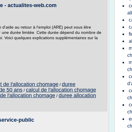
e - actualites-web.com
c
al
c
c
n d'aide au retour à l'emploi (ARE) peut vous être
ur une durée limitée. Cette durée dépend du nombre de
f
oi. Voici quelques explications supplémentaires sur la
a
m
c
m
c
c
d'
 de l'allocation chomage
duree
/
de 50 ans
calcul de l'allocation chomage
/
c
de l'allocation chomage
duree allocation
/
c
c
c
e
service-public
c