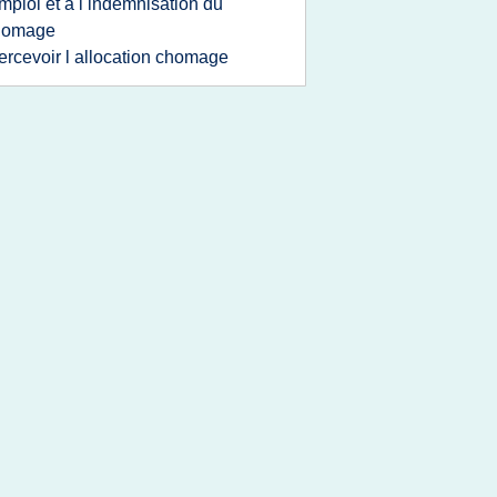
mploi et a l indemnisation du
homage
ercevoir l allocation chomage