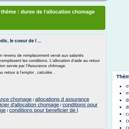
e thème : duree de l'allocation chomage
c, le coeur de l ...
un revenu de remplacement versé aux salariés
remplissent les conditions. L'allocation d'aide au retour
ation servie par l'Assurance chômage.
u retour à l'emploi , calculée...
Thèm
m
m
rance chomage
allocations d assurance
/
d
icier d'allocation chomage
conditions pour
/
d
age
conditions pour beneficier de l
/
c
c
c