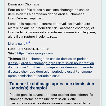
Demission Chomage
Peut-on bénéficier des allocations chomage en cas de
demission ? La démission donne droit au chomage
lorsqu'elle est légitime...
Lorsque la rupture du contrat de travail est involontaire
alors le salarié peut bénéficier de l'allocation chomage, et
lorsque la démission est considérée comme étant légitime,
alors il y a rupture involontaire....
Lire la suite
Date:
2017-03-16 07:58:28
Site :
https://sites.google.com
Thèmes liés :
chomage en cas de demission periode
d'essai
/
droit au chomage apres demission pour creation
d'entreprise
/
droit au chomage apres demission periode
d'essai
/
chomage demission periode d'essai
/
chomage
apres demission et periode d'essai
Toucher le chômage après une démission
- Mode(s) d'emploi
Peu de gens le savent : on peut toucher des indemnités
chômage même après une démission. Cette
méconnaissance des droits freine souvent les ardeurs