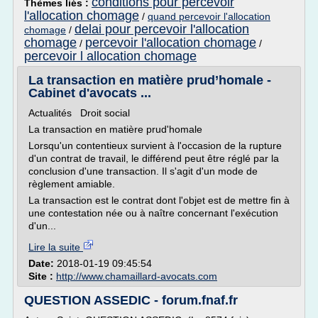
conditions pour percevoir
Thèmes liés :
l'allocation chomage
/
quand percevoir l'allocation
delai pour percevoir l'allocation
chomage
/
chomage
percevoir l'allocation chomage
/
/
percevoir l allocation chomage
La transaction en matière prud’homale -
Cabinet d'avocats ...
Actualités Droit social
La transaction en matière prud'homale
Lorsqu'un contentieux survient à l'occasion de la rupture
d'un contrat de travail, le différend peut être réglé par la
conclusion d'une transaction. Il s'agit d'un mode de
règlement amiable.
La transaction est le contrat dont l'objet est de mettre fin à
une contestation née ou à naître concernant l'exécution
d'un...
Lire la suite
Date:
2018-01-19 09:45:54
Site :
http://www.chamaillard-avocats.com
QUESTION ASSEDIC - forum.fnaf.fr