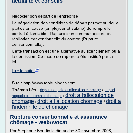
actualité et conseils
Négocier son départ de l'entreprise
La négociation des conditions de départ permet au deux
parties en cause (employeur et salarié) de rompre le
contrat à l'amiable : Rupture d'un commun accord ou
résiliation conventionnelle du contrat (Rupture
conventionnelle).
Cette transaction est une alternative au licenciement ou à
la démission. Ce mode de rupture a été institué par la
loi...
Lire la suite
Site :
http://www.toobusiness.com
Thèmes liés :
/
depart negocie et allocation chomage
depart
droit a l'allocation de
/
negocie et indemnite chomage
chomage
droit a l allocation chomage
droit a
/
/
l'indemnite de chomage
Rupture conventionnelle et assurance
chômage - WebAvocat
Par Stéphane Boudin le dimanche 30 novembre 2008,