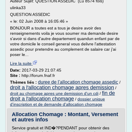
Auteur Sujet: QUESTION ASSEDIC (Lu 8574 fois)
ulinka33
QUESTION ASSEDIC
« le: 02 Juin 2008 à 16:05:46 »
BONJOUR a toutes est a tous je desire avoir des
renseignements voila je vous soumer ma demande desire
s'avoir si dans d'autre departement quandun enfant par de
votre domicile le conseil general vous delivre l'attestation
assedic pour pretendre au complement de salaire car j'ai
poser le...
Lire la suite
Date:
2017-03-29 21:07:45
Site :
http://forum.fnaf.fr
duree de l'allocation chomage assedic
Thèmes liés :
/
droit a l'allocation chomage apres demission
/
fin de
droit au chomage apres une demission d'un cdi
/
droit a l'allocation chomage
/
dossier unique
d'inscription et de demande d'allocation chomage
Allocation Chomage : Montant, Versement
et autres infos
Service gratuit et IND�?PENDANT pour obtenir des