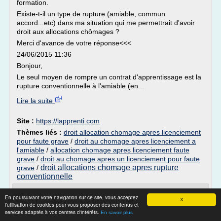
formation.
Existe-t-il un type de rupture (amiable, commun
accord...etc) dans ma situation qui me permettrait d'avoir
droit aux allocations chômages ?
Merci d'avance de votre réponse<<<
24/06/2015 11:36
Bonjour,
Le seul moyen de rompre un contrat d'apprentissage est la
rupture conventionnelle à l'amiable (en...
Lire la suite
Site :
https://lapprenti.com
Thèmes liés :
droit allocation chomage apres licenciement
pour faute grave
/
droit au chomage apres licenciement a
l'amiable
/
allocation chomage apres licenciement faute
grave
/
droit au chomage apres un licenciement pour faute
droit allocations chomage apres rupture
grave
/
conventionnelle
Rupture conventionnelle de CDI :
En poursuivant votre navigation sur ce site, vous acceptez
X
conditions et procédure
l'utilisation de cookies pour vous proposer des contenus et
services adaptés à vos centres d'intérêts.
En savoir plus
Harcèlement