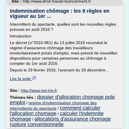
Site :
http://www.droit-travail-licenciement.fr
Indemnisation chômage : les 9 règles en
vigueur au 1er ...
Intermittent du spectacle, quelles sont les nouvelles règles
prévues en août 2016 ?
Introduction
Le décret (n°2016-961) du 13 juillet 2016 reconduit le
régime d'assurance chômage des travailleurs
involontairement privés d'emploi, mais prévoit de nouvelles
dispositions pour certaines personnes au chômage à
compter du 1er août 2016.
Depuis le 29 février 2016, l'avenant du 18 décembre...
Lire la suite
Site :
http://www.net-iris.fr
dossier d'allocation chomage pole
Thèmes liés :
emploi
/
regime d'indemnisation chomage des
comment calculer
intermittents du spectacle
/
l'allocation chomage
calculer l'indemnite
/
chomage
allocations d'assurance chomage
/
rupture conventionnelle