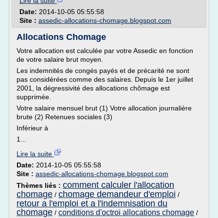
Lire la suite
Date:
2014-10-05 05:55:58
Site :
assedic-allocations-chomage.blogspot.com
Allocations Chomage
Votre allocation est calculée par votre Assedic en fonction
de votre salaire brut moyen.
Les indemnités de congés payés et de précarité ne sont
pas considérées comme des salaires. Depuis le 1er juillet
2001, la dégressivité des allocations chômage est
supprimée.
Votre salaire mensuel brut (1) Votre allocation journalière
brute (2) Retenues sociales (3)
Inférieur à
1...
Lire la suite
Date:
2014-10-05 05:55:58
Site :
assedic-allocations-chomage.blogspot.com
comment calculer l'allocation
Thèmes liés :
chomage
chomage demandeur d'emploi
/
/
retour a l'emploi et a l'indemnisation du
chomage
conditions d'octroi allocations chomage
/
/