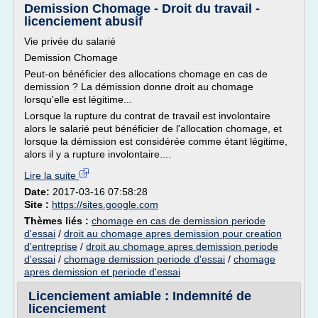
Demission Chomage - Droit du travail -
licenciement abusif
Vie privée du salarié
Demission Chomage
Peut-on bénéficier des allocations chomage en cas de
demission ? La démission donne droit au chomage
lorsqu'elle est légitime...
Lorsque la rupture du contrat de travail est involontaire
alors le salarié peut bénéficier de l'allocation chomage, et
lorsque la démission est considérée comme étant légitime,
alors il y a rupture involontaire....
Lire la suite
Date:
2017-03-16 07:58:28
Site :
https://sites.google.com
Thèmes liés :
chomage en cas de demission periode
d'essai
/
droit au chomage apres demission pour creation
d'entreprise
/
droit au chomage apres demission periode
d'essai
/
chomage demission periode d'essai
/
chomage
apres demission et periode d'essai
Licenciement amiable : Indemnité de
licenciement