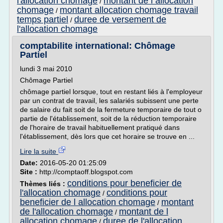
l'allocation chomage
montant de l allocation
/
chomage
montant allocation chomage travail
/
temps partiel
duree de versement de
/
l'allocation chomage
comptabilite international: Chômage
Partiel
lundi 3 mai 2010
Chômage Partiel
chômage partiel lorsque, tout en restant liés à l'employeur
par un contrat de travail, les salariés subissent une perte
de salaire du fait soit de la fermeture temporaire de tout o
partie de l'établissement, soit de la réduction temporaire
de l'horaire de travail habituellement pratiqué dans
l'établissement, dès lors que cet horaire se trouve en ...
Lire la suite
Date:
2016-05-20 01:25:09
Site :
http://comptaoff.blogspot.com
conditions pour beneficier de
Thèmes liés :
l'allocation chomage
conditions pour
/
beneficier de l allocation chomage
montant
/
de l'allocation chomage
montant de l
/
allocation chomage
duree de l'allocation
/