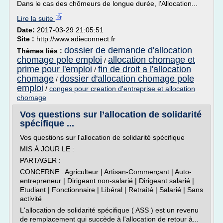
Dans le cas des chômeurs de longue durée, l'Allocation...
Lire la suite
Date:
2017-03-29 21:05:51
Site :
http://www.adieconnect.fr
dossier de demande d'allocation
Thèmes liés :
chomage pole emploi
allocation chomage et
/
prime pour l'emploi
fin de droit a l'allocation
/
chomage
dossier d'allocation chomage pole
/
emploi
/
conges pour creation d'entreprise et allocation
chomage
Vos questions sur l’allocation de solidarité
spécifique ...
Vos questions sur l'allocation de solidarité spécifique
MIS À JOUR LE :
PARTAGER :
CONCERNE : Agriculteur | Artisan-Commerçant | Auto-
entrepreneur | Dirigeant non-salarié | Dirigeant salarié |
Etudiant | Fonctionnaire | Libéral | Retraité | Salarié | Sans
activité
L'allocation de solidarité spécifique ( ASS ) est un revenu
de remplacement qui succède à l'allocation de retour à...