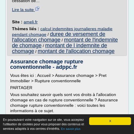
cessation de...
Lire la suite
Site :
ameli.fr
Thèmes liés :
calcul indemnites journalieres maladie
duree de versement de
pendant chomage
/
l'allocation chomage
montant de l'indemnite
/
de chomage
montant de l indemnite de
/
chomage
montant de l'allocation chomage
/
Assurance chomage rupture
conventionnelle - adppc.fr
Vous êtes ici : Accueil > Assurance chomage > Pret
Immobilier > Rupture conventionnelle
PARTAGER
Vous souhaitez savoir quels sont vos droits à l'allocation
chomage en cas de rupture conventionnelle ? Assurance
chomage rupture conventionnelle : voici toutes les
informations à ce sujet.
Qu'est-ce qu'une rupture conventionnelle ?
En poursuivant votre navigation sur ce site, vous acceptez
X
l'utilisation de cookies pour vous proposer des contenus et
Une rupture conventionnelle désigne un accord commun
services adaptés à vos centres d'intérêts.
En savoir plus
pris entre...