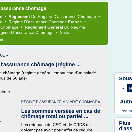
d'assurance chomage
ge
•
Reglement
Du
Regime D'assurance Chomage
•
ge
•
Regime D'assurance Chomage
France
•
e Chomage
•
Reglement General
Du
Regime
gime D'assurance Chomage
•
Suite ...
me
GE »
 l'assurance chômage (régime ...
nce chômage (régime général, embauche d'un salarié
Sous
plus de 50 ans)
r
 thème
Autr
REGIME D'ASSURANCE MALADIE CHOMAGE »
Les sommes versées en cas de
regi
chômage total ou partiel ...
à
Plus
Les retenues de CSG et de CRDS ne
d'as
doivent pas avoir pour effet de réduire