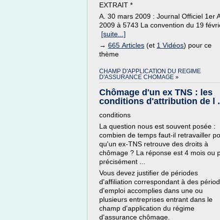
EXTRAIT *
A. 30 mars 2009 : Journal Officiel 1er A
2009 à 5743 La convention du 19 févrie
[suite...]
→
665 Articles
(et
1 Vidéos
) pour ce
thème
CHAMP D'APPLICATION DU REGIME
D'ASSURANCE CHOMAGE »
Chômage d'un ex TNS : les
conditions d'attribution de l .
conditions
La question nous est souvent posée :
combien de temps faut-il retravailler p
qu'un ex-TNS retrouve des droits à
chômage ? La réponse est 4 mois ou p
précisément ...
Vous devez justifier de périodes
d'affiliation correspondant à des pério
d'emploi accomplies dans une ou
plusieurs entreprises entrant dans le
champ d'application du régime
d'assurance chômage.