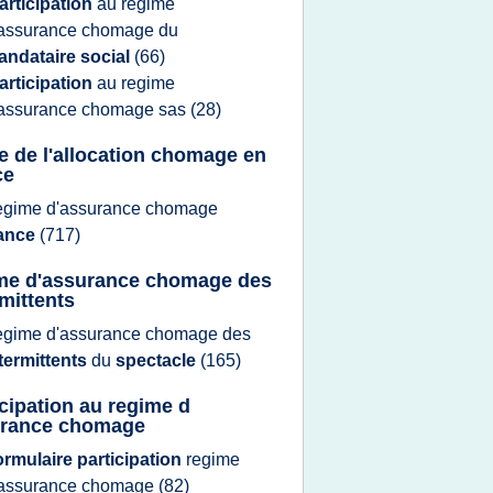
articipation
au
regime
'assurance chomage
du
andataire social
(66)
articipation
au
regime
'assurance chomage
sas
(28)
e de l'allocation chomage en
ce
egime d'assurance chomage
rance
(717)
me d'assurance chomage des
rmittents
egime d'assurance chomage
des
termittents
du
spectacle
(165)
icipation au regime d
rance chomage
ormulaire participation
regime
'assurance chomage
(82)