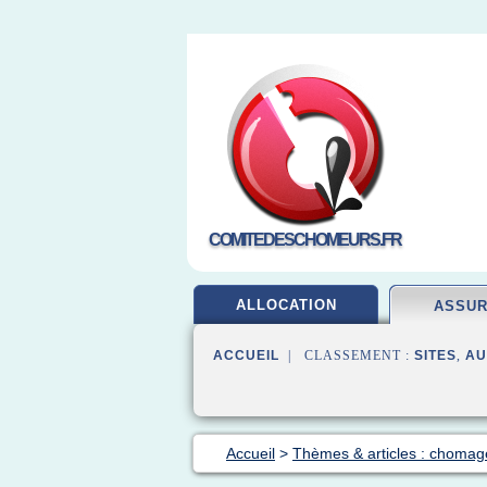
COMITEDESCHOMEURS.FR
ALLOCATION
ASSU
ACCUEIL
| CLASSEMENT :
SITES
,
AU
Accueil
>
Thèmes & articles : choma