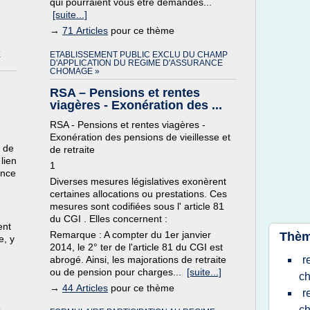
qui pourraient vous être demandés...
[suite...]
→
71 Articles
pour ce thème
E
ETABLISSEMENT PUBLIC EXCLU DU CHAMP
D'APPLICATION DU REGIME D'ASSURANCE
CHOMAGE »
RSA – Pensions et rentes
viagères - Exonération des ...
RSA - Pensions et rentes viagères -
Exonération des pensions de vieillesse et
t de
de retraite
 lien
1
ance
Diverses mesures législatives exonèrent
certaines allocations ou prestations. Ces
mesures sont codifiées sous l' article 81
du CGI . Elles concernent :
ent
Remarque : A compter du 1er janvier
Thèm
e, y
2014, le 2° ter de l'article 81 du CGI est
abrogé. Ainsi, les majorations de retraite
r
ou de pension pour charges...
[suite...]
c
→
44 Articles
pour ce thème
r
c