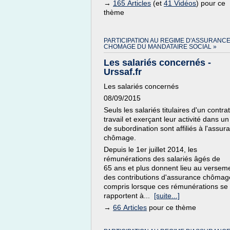
→
165 Articles
(et
41 Vidéos
) pour ce
thème
PARTICIPATION AU REGIME D'ASSURANC
CHOMAGE DU MANDATAIRE SOCIAL »
Les salariés concernés -
Urssaf.fr
Les salariés concernés
08/09/2015
Seuls les salariés titulaires d'un contra
travail et exerçant leur activité dans un
de subordination sont affiliés à l'assur
chômage.
Depuis le 1er juillet 2014, les
rémunérations des salariés âgés de
65 ans et plus donnent lieu au versem
des contributions d'assurance chômag
compris lorsque ces rémunérations se
rapportent à...
[suite...]
→
66 Articles
pour ce thème