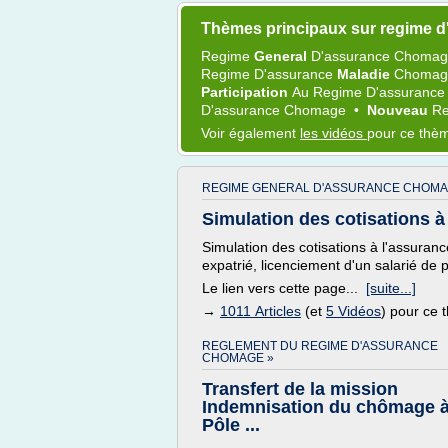
Thèmes principaux sur regime 
Regime
General
D'assurance Choma
Regime D'assurance
Maladie
Choma
Participation
Au
Regime D'assuranc
D'assurance Chomage
•
Nouveau
Re
Voir également
les vidéos
pour ce thè
REGIME GENERAL D'ASSURANCE CHOMA
Simulation des cotisations à
Simulation des cotisations à l'assura
expatrié, licenciement d'un salarié de 
Le lien vers cette page...
[suite...]
→
1011 Articles
(et
5 Vidéos
) pour ce
REGLEMENT DU REGIME D'ASSURANCE
CHOMAGE »
Transfert de la mission
Indemnisation du chômage 
Pôle ...