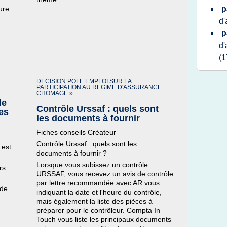
ure
p
d
p
d
(1
DECISION POLE EMPLOI SUR LA
PARTICIPATION AU REGIME D'ASSURANCE
CHOMAGE »
le
Contrôle Urssaf : quels sont
ses
les documents à fournir
Fiches conseils Créateur
Contrôle Urssaf : quels sont les
 est
documents à fournir ?
Lorsque vous subissez un contrôle
rs
URSSAF, vous recevez un avis de contrôle
par lettre recommandée avec AR vous
 de
indiquant la date et l'heure du contrôle,
mais également la liste des pièces à
préparer pour le contrôleur. Compta In
Touch vous liste les principaux documents