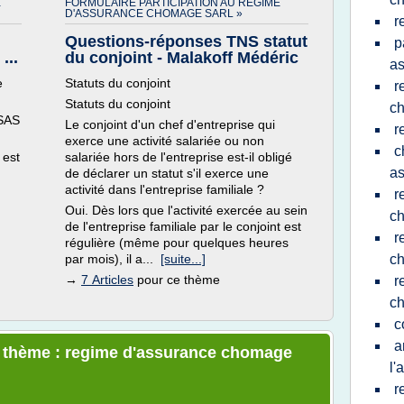
E
FORMULAIRE PARTICIPATION AU REGIME
D'ASSURANCE CHOMAGE SARL »
r
Questions-réponses TNS statut
p
...
du conjoint - Malakoff Médéric
a
e
Statuts du conjoint
r
Statuts du conjoint
c
 SAS
Le conjoint d'un chef d'entreprise qui
r
exerce une activité salariée ou non
c
 est
salariée hors de l'entreprise est-il obligé
a
de déclarer un statut s'il exerce une
activité dans l'entreprise familiale ?
r
Oui. Dès lors que l'activité exercée au sein
c
de l'entreprise familiale par le conjoint est
r
régulière (même pour quelques heures
.
par mois), il a...
[suite...]
c
→
7 Articles
pour ce thème
r
c
c
a
le thème : regime d'assurance chomage
l'
r