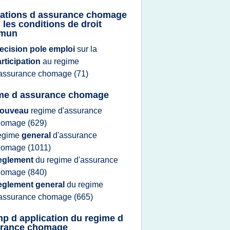
cations d assurance chomage
 les conditions de droit
mun
ecision pole emploi
sur la
rticipation
au
regime
'assurance chomage
(71)
me d assurance chomage
ouveau
regime d'assurance
homage
(629)
egime
general
d'assurance
homage
(1011)
eglement
du
regime d'assurance
homage
(840)
eglement general
du
regime
'assurance chomage
(665)
p d application du regime d
rance chomage