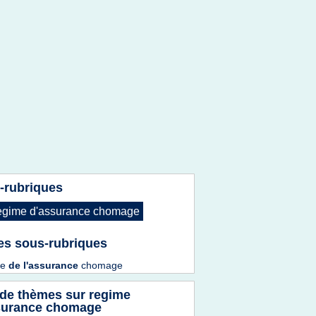
-rubriques
egime d'assurance chomage
es sous-rubriques
me
de
l'assurance
chomage
 de thèmes sur
regime
surance chomage