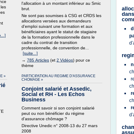
ance
l'allocation à un montant inférieur au Smic
les
allo
brut.
nes
dans
Ne sont pas soumises à CSG et CRDS les
com
allocations versées aux demandeurs
nt
d'emploi suivant une formation et aux
d
bénéficiaires ayant le statut de stagiaire
...]
pa
de la formation professionnelle dans le
cadre du contrat de transition
d
professionnelle, de convention de...
[suite...]
regi
→
785 Articles
(et
2 Vidéos
) pour ce
n
thème
c
E »
PARTICIPATION AU REGIME D'ASSURANCE
r
CHOMAGE »
ié
c
Conjoint salarié et Assedic,
r
Social et RH - Les Echos
Business
c
r
Comment savoir si son conjoint salarié
TE
peut ou non bénéficier du régime
d
d'assurance chômage ?
Directive Unedic n° 2008-13 du 27 mars
cham
2008
assu