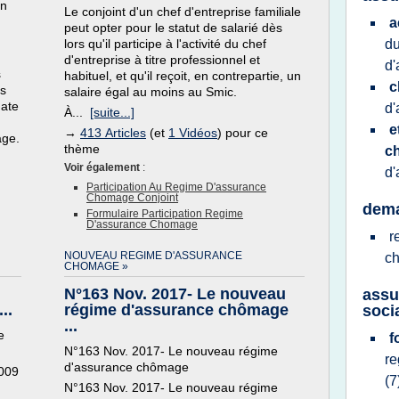
en
Le conjoint d'un chef d'entreprise familiale
a
peut opter pour le statut de salarié dès
lors qu'il participe à l'activité du chef
d
d'entreprise à titre professionnel et
d
s
habituel, et qu'il reçoit, en contrepartie, un
c
us
salaire égal au moins au Smic.
date
d
À...
[suite...]
e
→
413 Articles
(et
1 Vidéos
) pour ce
age.
thème
c
Voir également
:
d
Participation Au Regime D'assurance
Chomage Conjoint
dema
Formulaire Participation Regime
D'assurance Chomage
r
NOUVEAU REGIME D'ASSURANCE
c
CHOMAGE »
N°163 Nov. 2017- Le nouveau
assu
..
régime d'assurance chômage
soci
...
e
f
N°163 Nov. 2017- Le nouveau régime
r
d'assurance chômage
2009
(7
N°163 Nov. 2017- Le nouveau régime