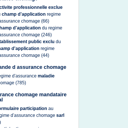
ctivite professionnelle exclue
u
champ d'application
regime
'assurance chomage
(66)
hamp d'application
du
regime
'assurance chomage
(246)
tablissement public exclu
du
hamp d'application
regime
'assurance chomage
(44)
nde d assurance chomage
egime d'assurance
maladie
homage
(785)
rance chomage mandataire
al
ormulaire participation
au
egime d'assurance chomage
sarl
)